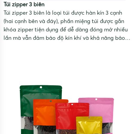
Túi zipper 3 biên
Túi zipper 3 biên là loại túi được hàn kín 3 cạnh
(hai cạnh bên và đáy), phần miệng túi được gắn
khóa zipper tiện dụng để dễ dàng đóng mở nhiều
lần mà vẫn đảm bảo độ kín khí và khả năng bảo
quản sản phẩm. Thiết kế này giúp túi có hình
dạng gọn gàng, dễ đóng gói, thích hợp sản phẩm
cần bảo quản lâu dài.