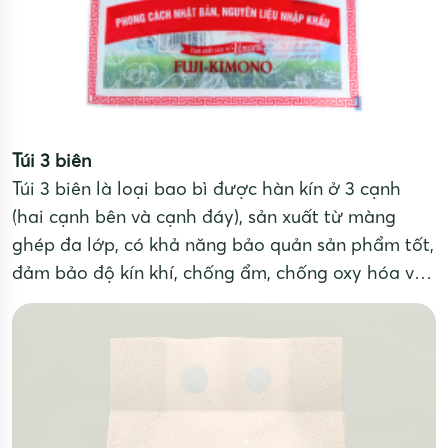
Túi 3 biên
Túi 3 biên là loại bao bì được hàn kín ở 3 cạnh
(hai cạnh bên và cạnh đáy), sản xuất từ màng
ghép đa lớp, có khả năng bảo quản sản phẩm tốt,
đảm bảo độ kín khí, chống ẩm, chống oxy hóa và
mang lại hình thức bao bì đẹp, chuyên nghiệp. Túi
3 biên là lựa chọn phổ biến cho bao bì thực
phẩm, dược phẩm, bột, hạt, cà phê, trà, thực
phẩm khô.