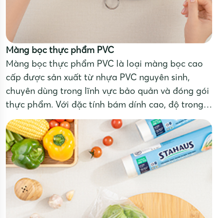
Màng bọc thực phẩm PVC
Màng bọc thực phẩm PVC là loại màng bọc cao
cấp được sản xuất từ nhựa PVC nguyên sinh,
chuyên dùng trong lĩnh vực bảo quản và đóng gói
thực phẩm. Với đặc tính bám dính cao, độ trong
suốt tốt, chống đọng sương giúp thực phẩm luôn
tươi ngon, đẹp mắt, màng PVC là lựa chọn lý
tưởng cho gia đình nhà hàng, siêu thị, cửa hàng
và ngành công nghiệp chế biến thực phẩm.