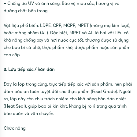
– Chống tia UV và ánh sáng: Bảo vệ màu sắc, hương vị và
dưỡng chất bên trong.
Vật liệu phổ biến: LDPE, CPP, MCPP, MPET (màng mạ kim loại),
hoặc màng nhôm (AL). Đặc biệt, MPET và AL là hai vật liệu có
khả năng chống oxy và hơi nước cực tốt, thường được sử dụng
cho bao bì cà phê, thực phẩm khô, dược phẩm hoặc sản phẩm
cao cấp.
3. Lớp tiếp xúc / hàn dán
Đây là lớp trong cùng, trực tiếp tiếp xúc với sản phẩm, nên phải
đảm bảo an toàn tuyệt đối cho thực phẩm (Food Grade). Ngoài
ra, lớp này còn chịu trách nhiệm cho khả năng hàn dán nhiệt
(Heat Seal), giúp bao bì kín khít, không bị rò rỉ trong quá trình
bảo quản và vận chuyển.
Chức năng: