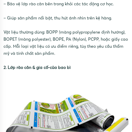
– Bảo vệ lớp rào cản bên trong khỏi các tác động cơ học.
– Giúp sản phẩm nổi bật, thu hút ánh nhìn trên kệ hàng.
Vật liệu thường dùng: BOPP (màng polypropylene định hướng),
BOPET (màng polyester), BOPE, PA (Nylon), PCPP, hoặc giấy cao
cấp. Mỗi loại vật liệu có ưu điểm riêng, tùy theo yêu cầu thẩm
mỹ và tính chất sản phẩm.
2. Lớp rào cản & gia cố-của bao bì