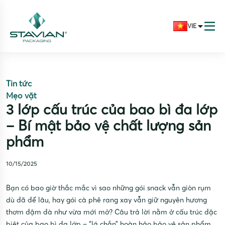
VIE
Tin tức
Mẹo vặt
3 lớp cấu trúc của bao bì đa lớp
– Bí mật bảo vệ chất lượng sản
phẩm
10/15/2025
Bạn có bao giờ thắc mắc vì sao những gói snack vẫn giòn rụm
dù đã để lâu, hay gói cà phê rang xay vẫn giữ nguyên hương
thơm đậm đà như vừa mới mở? Câu trả lời nằm ở cấu trúc đặc
biệt của bao bì đa lớp – “lá chắn” hoàn hảo bảo vệ sản phẩm