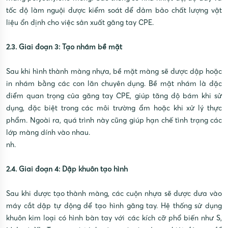
tốc độ làm nguội được kiểm soát để đảm bảo chất lượng vật
liệu ổn định cho việc sản xuất găng tay CPE.
2.3. Giai đoạn 3: Tạo nhám bề mặt
Sau khi hình thành màng nhựa, bề mặt màng sẽ được dập hoặc
in nhám bằng các con lăn chuyên dụng. Bề mặt nhám là đặc
điểm quan trọng của găng tay CPE, giúp tăng độ bám khi sử
dụng, đặc biệt trong các môi trường ẩm hoặc khi xử lý thực
phẩm. Ngoài ra, quá trình này cũng giúp hạn chế tình trạng các
lớp màng dính vào nhau.
nh.
2.4. Giai đoạn 4: Dập khuôn tạo hình
Sau khi được tạo thành màng, các cuộn nhựa sẽ được đưa vào
máy cắt dập tự động để tạo hình găng tay. Hệ thống sử dụng
khuôn kim loại có hình bàn tay với các kích cỡ phổ biến như S,