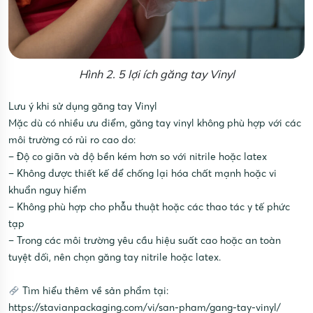
Hình 2. 5 lợi ích găng tay Vinyl
Lưu ý khi sử dụng găng tay Vinyl
Mặc dù có nhiều ưu điểm, găng tay vinyl không phù hợp với các
môi trường có rủi ro cao do:
– Độ co giãn và độ bền kém hơn so với nitrile hoặc latex
– Không được thiết kế để chống lại hóa chất mạnh hoặc vi
khuẩn nguy hiểm
– Không phù hợp cho phẫu thuật hoặc các thao tác y tế phức
tạp
– Trong các môi trường yêu cầu hiệu suất cao hoặc an toàn
tuyệt đối, nên chọn găng tay nitrile hoặc latex.
Tìm hiểu thêm về sản phẩm tại:
https://stavianpackaging.com/vi/san-pham/gang-tay-vinyl/