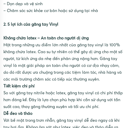
– Dọn dẹp và vệ sinh
– Chăm sóc sức khỏe cơ bản hoặc sử dụng tại nhà
2. 5 lợi ích của găng tay Vinyl
Không chứa latex – An toàn cho người dị ứng
Một trong những ưu điểm lớn nhất của găng tay vinyl là 100%
không chứa latex. Cao su tự nhiên có thể gây dị ứng cho một số
người, từ kích ứng da nhẹ đến phản ứng nặng hơn. Găng tay
vinyl là một giải pháp an toàn cho người có cơ địa nhạy cảm,
do đó rất được ưa chuộng trong các tiệm làm tóc, nhà hàng và
các môi trường chăm sóc có tiếp xúc thường xuyên.
Tiết kiệm chi phí
So với găng tay nitrile hoặc latex, găng tay vinyl có chi phí thấp
hơn đáng kể. Đây là lựa chọn phù hợp khi cần sử dụng với tần
suất cao, thay găng thường xuyên và tối ưu chi phí.
Dễ đeo và tháo
Với bề mặt trong trơn nhẵn, găng tay vinyl dễ đeo ngay cả khi
tay hơi ẩm. Không ôm sát như latex, việc đeo và tháo diễn ra