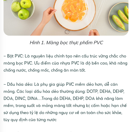
Hình 1. Màng bọc thực phẩm PVC
– Bột PVC: Là nguyên liệu chính tạo nên cấu trúc vững chắc cho
màng bọc PVC. Ưu điểm của nhựa PVC là độ bền cao, khả năng
chống nước, chống mốc, chống ăn mòn tốt.
– Dầu hóa dẻo: Là phụ gia giúp PVC mềm dẻo hơn, dễ cán
mỏng. Các loại dầu hóa dẻo thường dùng: DOTP, DEHA, DEHP,
DOA, DINC, DINA…Trong đó DEHA, DEHP, DOA khả năng làm
mềm, trong suốt và mỏng màng tốt nhưng bị cấm hoặc hạn chế
sử dụng theo tỷ lệ do những nguy cơ về an toàn cho sức khỏe,
tùy quy định của từng nước