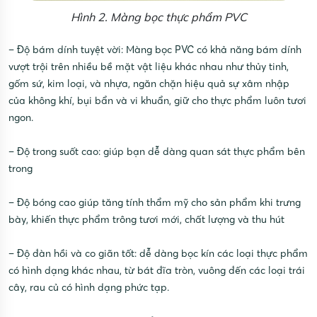
Hình 2. Màng bọc thực phẩm PVC
– Độ bám dính tuyệt vời: Màng bọc PVC có khả năng bám dính
vượt trội trên nhiều bề mặt vật liệu khác nhau như thủy tinh,
gốm sứ, kim loại, và nhựa, ngăn chặn hiệu quả sự xâm nhập
của không khí, bụi bẩn và vi khuẩn, giữ cho thực phẩm luôn tươi
ngon.
– Độ trong suốt cao: giúp bạn dễ dàng quan sát thực phẩm bên
trong
– Độ bóng cao giúp tăng tính thẩm mỹ cho sản phẩm khi trưng
bày, khiến thực phẩm trông tươi mới, chất lượng và thu hút
– Độ đàn hồi và co giãn tốt: dễ dàng bọc kín các loại thực phẩm
có hình dạng khác nhau, từ bát đĩa tròn, vuông đến các loại trái
cây, rau củ có hình dạng phức tạp.