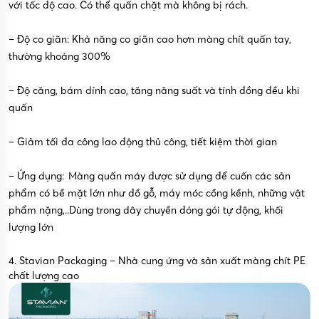
với tốc độ cao. Có thể quấn chặt mà không bị rách.
– Độ co giãn: Khả năng co giãn cao hơn màng chít quấn tay,
thường khoảng 300%
– Độ căng, bám dính cao, tăng năng suất và tính đồng đều khi
quấn
– Giảm tối đa công lao động thủ công, tiết kiệm thời gian
– Ứng dụng: Màng quấn máy được sử dụng để cuốn các sản
phẩm có bề mặt lớn như đồ gỗ, máy móc cồng kềnh, những vật
phẩm nặng,..Dùng trong dây chuyền đóng gói tự động, khối
lượng lớn
4. Stavian Packaging – Nhà cung ứng và sản xuất màng chít PE
chất lượng cao