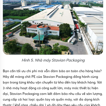
Hình 5. Nhà máy Stavian Packaging
Bạn cần tối ưu chi phí mà vẫn đảm bảo an toàn cho hàng hóa?
Hãy để màng chít PE của Stavian Packaging đồng hành cùng
bạn trong từng khâu vận chuyển từ kho đến tay khách hàng. Với
3 nhà máy hoạt động có công suất lớn, máy móc thiết bị hiện
đại, Stavian Packaging cam kết đảm bảo nhu cầu về sản lượng,
cung cấp cả hai loại: quấn tay và quấn máy, với đa dạng kích
thước ( khổ rộng, chiều dài ) và độ dày theo yêu cầu của khách