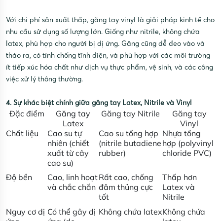
Với chi phí sản xuất thấp, găng tay vinyl là giải pháp kinh tế cho
nhu cầu sử dụng số lượng lớn. Giống như nitrile, không chứa
latex, phù hợp cho người bị dị ứng. Găng cũng dễ đeo vào và
tháo ra, có tính chống tĩnh điện, và phù hợp với các môi trường
ít tiếp xúc hóa chất như dịch vụ thực phẩm, vệ sinh, và các công
việc xử lý thông thường.
4. Sự khác biệt chính giữa găng tay Latex, Nitrile và Vinyl
Đặc điểm
Găng tay
Găng tay Nitrile
Găng tay
Latex
Vinyl
Chất liệu
Cao su tự
Cao su tổng hợp
Nhựa tổng
nhiên (chiết
(nitrile butadiene
hợp (polyvinyl
xuất từ cây
rubber)
chloride PVC)
cao su)
Độ bền
Cao, linh hoạt
Rất cao, chống
Thấp hơn
và chắc chắn
đâm thủng cực
Latex và
tốt
Nitrile
Nguy cơ dị
Có thể gây dị
Không chứa latex
Không chứa