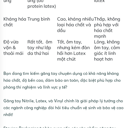
ứng
ứng (do
latex
protein latex)
Kháng hóa
Trung bình
Cao, kháng nhiều
Thấp, không
chất
loại hóa chất và
phù hợp với
dầu
hóa chất
mạnh
Độ vừa
Rất tốt, ôm
Tốt, ôm tay,
Lỏng, không
vặn &
tay như lớp
nhưng kém đàn
ôm tay, cảm
thoải mái
da thứ hai
hồi hơn Latex
giác ít linh
một chút
hoạt hơn
Bạn đang tìm kiếm găng tay chuyên dụng có khả năng kháng
hóa chất, độ bền cao, đảm bảo an toàn, đặc biệt phù hợp cho
phòng thí nghiệm và lĩnh vực y tế?
Găng tay Nitrile, Latex, và Vinyl chính là giải pháp lý tưởng cho
các ngành công nghiệp đòi hỏi tiêu chuẩn vệ sinh và bảo vệ cao
nhất!