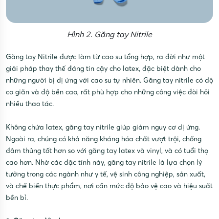
Hình 2. Găng tay Nitrile
Găng tay Nitrile được làm từ cao su tổng hợp, ra đời như một
giải pháp thay thế đáng tin cậy cho latex, đặc biệt dành cho
những người bị dị ứng với cao su tự nhiên. Găng tay nitrile có độ
co giãn và độ bền cao, rất phù hợp cho những công việc đòi hỏi
nhiều thao tác.
Không chứa latex, găng tay nitrile giúp giảm nguy cơ dị ứng.
Ngoài ra, chúng có khả năng kháng hóa chất vượt trội, chống
đâm thủng tốt hơn so với găng tay latex và vinyl, và có tuổi thọ
cao hơn. Nhờ các đặc tính này, găng tay nitrile là lựa chọn lý
tưởng trong các ngành như y tế, vệ sinh công nghiệp, sản xuất,
và chế biến thực phẩm, nơi cần mức độ bảo vệ cao và hiệu suất
bền bỉ.