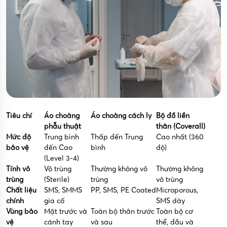
Tiêu chí
Áo choàng
Áo choàng cách ly
Bộ đồ liền
phẫu thuật
thân (Coverall)
Mức độ
Trung bình
Thấp đến Trung
Cao nhất (360
bảo vệ
đến Cao
bình
độ)
(Level 3-4)
Tính vô
Vô trùng
Thường không vô
Thường không
trùng
(Sterile)
trùng
vô trùng
Chất liệu
SMS, SMMS
PP, SMS, PE Coated
Microporous,
chính
gia cố
SMS dày
Vùng bảo
Mặt trước và
Toàn bộ thân trước
Toàn bộ cơ
vệ
cánh tay
và sau
thể, đầu và